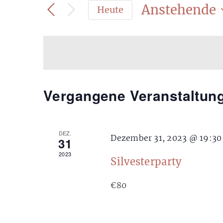
Anstehende
eingeben.
Heute
Suche
Datum
Suche
wählen.
und
nach
Veranstaltungen
Ansichten,
Schlüsselwort.
Vergangene Veranstaltun
Navigation
DEZ.
Dezember 31, 2023 @ 19:30
31
2023
Silvesterparty
€80